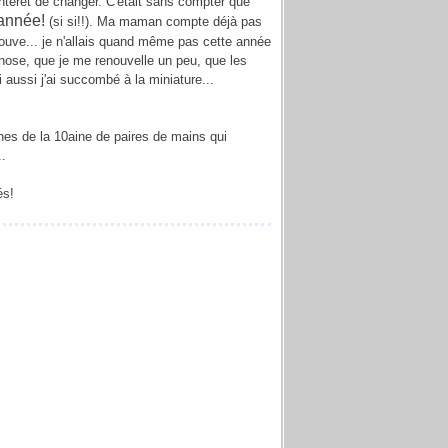
interet de changer. C'etait sans compter que
année!
(si si!!). Ma maman compte déjà pas
ve... je n'allais quand même pas cette année
e chose, que je me renouvelle un peu, que les
 aussi j'ai succombé à la miniature...
nes de la 10aine de paires de mains qui
..
és!