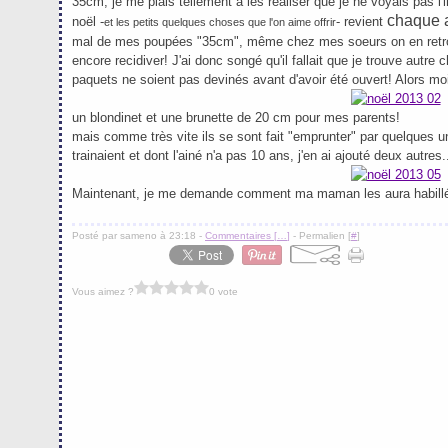
35cm, je me plais tellement à les réaliser que je ne voyais pas l'
chaque 
noël -
- revient
et les petits quelques choses que l'on aime offrir
mal de mes poupées "35cm", même chez mes soeurs on en retrou
encore recidiver! J'ai donc songé qu'il fallait que je trouve autr
paquets ne soient pas devinés avant d'avoir été ouvert! Alors moi
un blondinet et une brunette de 20 cm pour mes parents!
mais comme très vite ils se sont fait "emprunter" par quelques u
trainaient et dont l'ainé n'a pas 10 ans, j'en ai ajouté deux autres.
Maintenant, je me demande comment ma maman les aura habill
Posté par sameno à 23:18 -
Commentaires [
…
]
- Permalien [
#
]
Vous aimez ?
0 vote